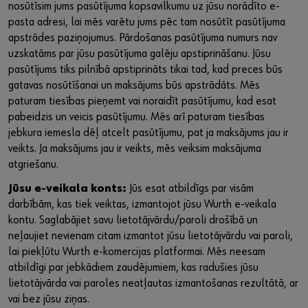
nosūtīsim jums pasūtījuma kopsavilkumu uz jūsu norādīto e-
pasta adresi, lai mēs varētu jums pēc tam nosūtīt pasūtījuma
apstrādes paziņojumus. Pārdošanas pasūtījuma numurs nav
uzskatāms par jūsu pasūtījuma galēju apstiprināšanu. Jūsu
pasūtījums tiks pilnībā apstiprināts tikai tad, kad preces būs
gatavas nosūtīšanai un maksājums būs apstrādāts. Mēs
paturam tiesības pieņemt vai noraidīt pasūtījumu, kad esat
pabeidzis un veicis pasūtījumu. Mēs arī paturam tiesības
jebkura iemesla dēļ atcelt pasūtījumu, pat ja maksājums jau ir
veikts. Ja maksājums jau ir veikts, mēs veiksim maksājuma
atgriešanu.
Jūsu e-veikala konts:
Jūs esat atbildīgs par visām
darbībām, kas tiek veiktas, izmantojot jūsu Wurth e-veikala
kontu. Saglabājiet savu lietotājvārdu/paroli drošībā un
neļaujiet nevienam citam izmantot jūsu lietotājvārdu vai paroli,
lai piekļūtu Wurth e-komercijas platformai. Mēs neesam
atbildīgi par jebkādiem zaudējumiem, kas radušies jūsu
lietotājvārda vai paroles neatļautas izmantošanas rezultātā, ar
vai bez jūsu ziņas.