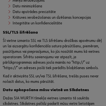
Mērķa ierobežojums
Datu minimizēšana
Datu apstrādes precizitāte
Krātuves ierobežošanas un dzēšanas koncepcijas
Integritāte un konfidencialitāte
SSL/TLS šifrēšana
Šī vietne izmanto SSL vai TLS šifrēšanu drošības apsvērumu dēļ
un lai aizsargātu konfidenciāla satura pārsūtīšanu, piemēram,
pasūtījumus vai pieprasījumus, ko jūs nosūtāt mums kā vietnes
operatoram. Šifrētu savienojumu var atpazīt, ja
pārlūkprogrammas adreses josla mainās no “http://” uz
“https://” un adreses joslā tiek parādīts bloķēšanas simbols.
Kad ir aktivizēta SSL un/vai TSL šifrēšana, trešās puses nevar
nolasīt datus, ko mums pārsūtāt.
Datu apkopošana mūsu vietnē un Sīkdatnes
Dažas SIA WURTH tīmekļa vietnes izmanto tā sauktās
sīkdatnes. Sīkdatnes palīdz padarīt mūsu vietni lietotājam