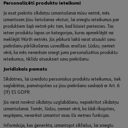
Personalizēti produktu ieteikumi
Ja esat piekritis sīkdatņu izmantošanai mūsu vietnē, mēs
izmantosim Jūsu lietošanas vēsturi, lai sniegtu ieteikumus par
produktiem šajā vietnē pēc tam, kad būsiet pieteicies. Tas
ietver produktu lapas un kategorijas, kuras apmeklējāt vai
meklējāt Würth vietnēs. Jūs jebkurā laikā varat atsaukt savu
piekrišanu pārlūkošanas uzvedības analīzei. Lūdzu, ņemiet
vērā, ka mēs nevarēsim sniegt jums personalizētus produktu
ieteikumus, tiklīdz atsauksiet savu piekrišanu.
Juridiskais pamats
Sīkdatnes, lai izveidotu personiskus produktu ieteikumus, tiek
saglabātas, pamatojoties uz jūsu piekrišanu saskaņā ar Art. 6
(1f) ES GDPR.
Jūs varat novērst sīkdatņu uzglabāšanu, nepiekrītot sīkdatņu
izmantošanai. Tomēr, lūdzu, ņemiet vērā, ka šādi rīkojoties,
iespējams, nevarēsit izmantot visas šīs vietnes funkcijas.
Informācija, kas ģenerēta, izmantojot sīkfailus, lai sniegtu