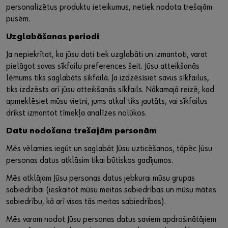
personalizētus produktu ieteikumus, netiek nodota trešajām
pusēm.
Uzglabāšanas periodi
Ja nepiekrītat, ka jūsu dati tiek uzglabāti un izmantoti, varat
pielāgot savas sīkfailu preferences šeit. Jūsu atteikšanās
lēmums tiks saglabāts sīkfailā. Ja izdzēsīsiet savus sīkfailus,
tiks izdzēsts arī jūsu atteikšanās sīkfails. Nākamajā reizē, kad
apmeklēsiet mūsu vietni, jums atkal tiks jautāts, vai sīkfailus
drīkst izmantot tīmekļa analīzes nolūkos.
Datu nodošana trešajām personām
Mēs vēlamies iegūt un saglabāt Jūsu uzticēšanos, tāpēc Jūsu
personas datus atklāsim tikai būtiskos gadījumos.
Mēs atklājam Jūsu personas datus jebkurai mūsu grupas
sabiedrībai (ieskaitot mūsu meitas sabiedrības un mūsu mātes
sabiedrību, kā arī visas tās meitas sabiedrības).
Mēs varam nodot Jūsu personas datus saviem apdrošinātājiem