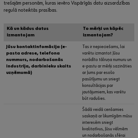
trešajām personām, kuras ievēro Vispārīgās datu aizsardzības
regulā noteiktās prasības.
Kā un kādus datus
To mērķi un kāpēc
izmantojam
izmantojam?
Jūsu kontaktinfomācija (e-
Tas ir nepieciešams, lai
pasta adrese, telefona
varētu izmantot Jūsu
nummurs, nodarbošanās
norādīto tālruņa numuru un
industrija, darbinieku skaits
e-pastu ar mērķi sazināties
uzņēmumā)
ar Jums par esošo
pasūtījumu un sniegt
konsultācijas par
jautājumiem, kas varētu
būt radušies.
Šādā veidā cenšamies
saskaņā ar likumīgām mūsu
interesēm sniegt
kvalitatīvus, Jūsu vēlmēm
un nodarbošanās sfērai