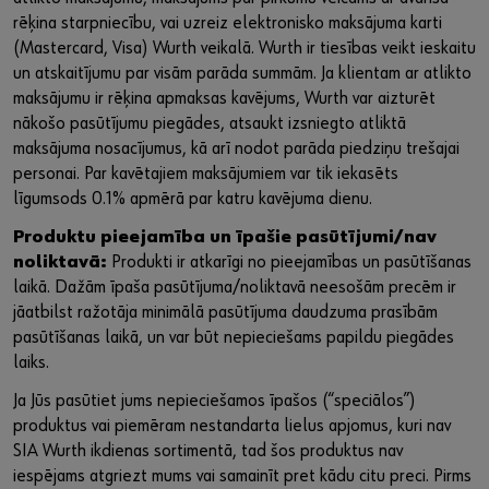
rēķina starpniecību, vai uzreiz elektronisko maksājuma karti
(Mastercard, Visa) Wurth veikalā. Wurth ir tiesības veikt ieskaitu
un atskaitījumu par visām parāda summām. Ja klientam ar atlikto
maksājumu ir rēķina apmaksas kavējums, Wurth var aizturēt
nākošo pasūtījumu piegādes, atsaukt izsniegto atliktā
maksājuma nosacījumus, kā arī nodot parāda piedziņu trešajai
personai. Par kavētajiem maksājumiem var tik iekasēts
līgumsods 0.1% apmērā par katru kavējuma dienu.
Produktu pieejamība un īpašie pasūtījumi/nav
noliktavā:
Produkti ir atkarīgi no pieejamības un pasūtīšanas
laikā. Dažām īpaša pasūtījuma/noliktavā neesošām precēm ir
jāatbilst ražotāja minimālā pasūtījuma daudzuma prasībām
pasūtīšanas laikā, un var būt nepieciešams papildu piegādes
laiks.
Ja Jūs pasūtiet jums nepieciešamos īpašos (“speciālos”)
produktus vai piemēram nestandarta lielus apjomus, kuri nav
SIA Wurth ikdienas sortimentā, tad šos produktus nav
iespējams atgriezt mums vai samainīt pret kādu citu preci. Pirms