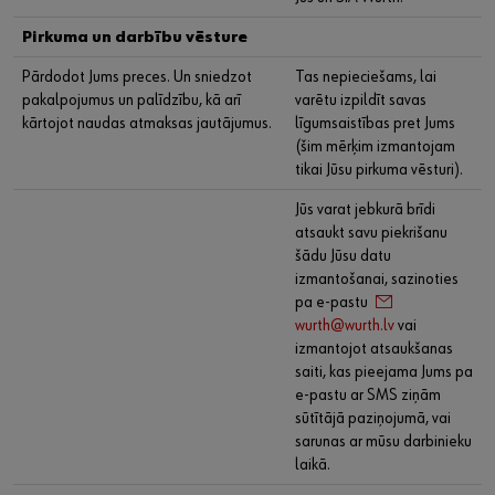
Pirkuma un darbību vēsture
Pārdodot Jums preces. Un sniedzot
Tas nepieciešams, lai
pakalpojumus un palīdzību, kā arī
varētu izpildīt savas
kārtojot naudas atmaksas jautājumus.
līgumsaistības pret Jums
(šim mērķim izmantojam
tikai Jūsu pirkuma vēsturi).
Jūs varat jebkurā brīdi
atsaukt savu piekrišanu
šādu Jūsu datu
izmantošanai, sazinoties
pa e-pastu
wurth@wurth.lv
vai
izmantojot atsaukšanas
saiti, kas pieejama Jums pa
e-pastu ar SMS ziņām
sūtītājā paziņojumā, vai
sarunas ar mūsu darbinieku
laikā.