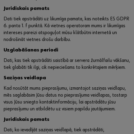
Juridiskais pamats
Dati tiek apstrādāti uz likumīga pamata, kas noteikts ES GDPR
6. panta 1. f punktā. Kā vietnes operatoram mums ir likumīgas
intereses pareizi atspoguļot mūsu klātbūtni internetā un
nodrošināt vietnes drošu darbību.
Uzglabāšanas periodi
Dati, kas tiek apstrādāti saistībā ar servera žurnālfailu vākšanu,
tiek glabāti tik ilgi, cik nepieciešams to konkrētajiem mērķiem.
Saziņas veidlapa
Kad nosūtāt mums pieprasījumu, izmantojot saziņas veidlapu,
mēs saglabāsim Jūsu datus no pieprasījuma veidlapas, tostarp
visus Jūsu sniegto kontaktinformāciju, lai apstrādātu jūsu
pieprasījumu un atbildētu uz visiem papildu jautājumiem.
Juridiskais pamats
Dati, ko ievadījāt saziņas veidlapā, tiek apstrādāti,