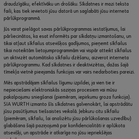
draudzīgāku, efektīvāku un drošāku. Sīkdatnes ir mazi teksta
faili, kas tiek ievietoti jūsu datorā un saglabāti jūsu interneta
pārlūkprogrammā.
Jūs varat pielāgot savas pārlūkprogrammas iestatījumus, lai
pārliecinātos, ka esat informēts par sīkdatņu izmantošanu, un
tikai atļaut sīkfailus atsevišķos gadījumos, pieņemt sīkfailus
tikai noteiktām lietojumprogrammām vai vispār atteikt sīkfailus
un aktivizēt automātisko sīkfailu dzēšanu, aizverot interneta
pārlūkprogrammu. Kad sīkdatnes ir deaktivizētas, dažas šajā
tīmekļa vietnē pieejamās funkcijas var vairs nedarboties pareizi.
Mēs apstrādājam sīkfailus līgumu izpildei, ja vien tie ir
nepieciešami elektroniskās saziņas procesiem vai mūsu
pakalpojumu sniegšanai (piemēram, iepirkumu groza funkcija).
SIA WURTH izmanto šīs sīkdatnes galvenokārt, lai apstrādātu
jūsu pasūtījumus tiešsaistes veikalā. Jebkuru citu sīkfailu
(piemēram, sīkfailu, lai analizētu jūsu pārlūkošanas uzvedību)
glabāšana šajā paziņojumā par konfidencialitāti ir aplūkota
atsevišķi, un apstrāde ir atkarīga no jūsu iepriekšējas