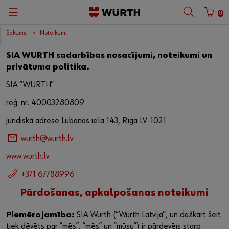
0
Sākums
Noteikumi
SIA WURTH sadarbības nosacījumi, noteikumi un
privātuma politika.
SIA “WURTH”
reģ. nr. 40003280809
juridiskā adrese Lubānas iela 143, Rīga LV-1021
wurth@wurth.lv
www.wurth.lv
+371 67788996
Pārdošanas, apkalpošanas noteikumi
Piemērojamība:
SIA Wurth (“Wurth Latvija”, un dažkārt šeit
tiek dēvēts par “mēs”, “mēs” un “mūsu”) ir pārdevējs starp