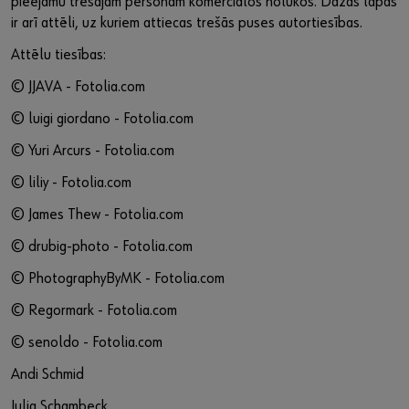
pieejamu trešajām personām komerciālos nolūkos. Dažās lapās
ir arī attēli, uz kuriem attiecas trešās puses autortiesības.
Attēlu tiesības:
© JJAVA - Fotolia.com
© luigi giordano - Fotolia.com
© Yuri Arcurs - Fotolia.com
© liliy - Fotolia.com
© James Thew - Fotolia.com
© drubig-photo - Fotolia.com
© PhotographyByMK - Fotolia.com
© Regormark - Fotolia.com
© senoldo - Fotolia.com
Andi Schmid
Julia Schambeck