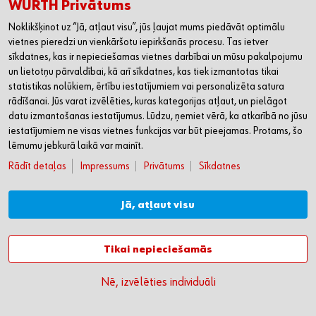
Jūs un SIA Wurth
WÜRTH Privātums
Noklikšķinot uz “Jā, atļaut visu”, jūs ļaujat mums piedāvāt optimālu
Jūsu personas datu apstrāde
vietnes pieredzi un vienkāršotu iepirkšanās procesu. Tas ietver
sociālo tīklu kontos
sīkdatnes, kas ir nepieciešamas vietnes darbībai un mūsu pakalpojumu
Komunicējot ar Jums, organizējot
Apstrādāsim Jūsu sniegtos
un lietotņu pārvaldībai, kā arī sīkdatnes, kas tiek izmantotas tikai
konkursus un spēles mūsu sociālo tīklu
personas datus,
statistikas nolūkiem, ērtību iestatījumiem vai personalizēta satura
Facebook kontā
pamatojoties uz likumīgām
rādīšanai. Jūs varat izvēlēties, kuras kategorijas atļaut, un pielāgot
www.facebook.com/wurthlatvia/
,
interesēm – lai informētu
datu izmantošanas iestatījumus. Lūdzu, ņemiet vērā, ka atkarībā no jūsu
Instagram kontā
par notiekošiem
iestatījumiem ne visas vietnes funkcijas var būt pieejamas. Protams, šo
www.instagram.com/wurth_latvia/
,
jaunumiem, komunicētu ar
lēmumu jebkurā laikā var mainīt.
YouTube kanālā
mūsu sekotājiem un
Rādīt detaļas
Impressums
Privātums
Sīkdatnes
www.youtube.com/@wurthlatvia5570/
sociālo lapu
apmeklētājiem, uz
statistiskās informācijas
Jā, atļaut visu
pamata pielāgotu mūsu
sniedzamo informāciju un
citas kontos īstenojamās
Tikai nepieciešamās
aktivitātes konta
apmeklētāju vajadzībām.
Nē, izvēlēties individuāli
Mūsu kontos apstrādāsim Jūsu
Tiesības nepiekrist