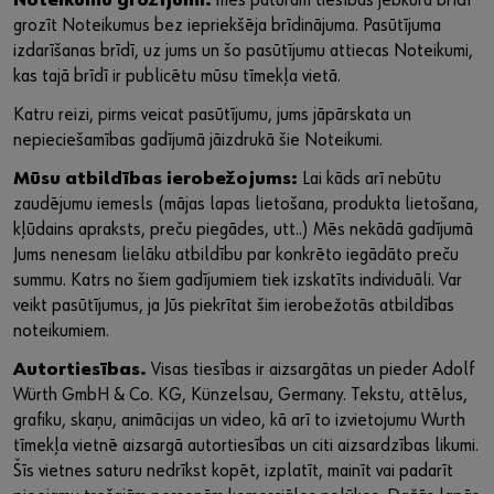
Noteikumu grozījumi:
mēs paturam tiesības jebkurā brīdī
grozīt Noteikumus bez iepriekšēja brīdinājuma. Pasūtījuma
izdarīšanas brīdī, uz jums un šo pasūtījumu attiecas Noteikumi,
kas tajā brīdī ir publicētu mūsu tīmekļa vietā.
Katru reizi, pirms veicat pasūtījumu, jums jāpārskata un
nepieciešamības gadījumā jāizdrukā šie Noteikumi.
Mūsu atbildības ierobežojums:
Lai kāds arī nebūtu
zaudējumu iemesls (mājas lapas lietošana, produkta lietošana,
kļūdains apraksts, preču piegādes, utt..) Mēs nekādā gadījumā
Jums nenesam lielāku atbildību par konkrēto iegādāto preču
summu. Katrs no šiem gadījumiem tiek izskatīts individuāli. Var
veikt pasūtījumus, ja Jūs piekrītat šim ierobežotās atbildības
noteikumiem.
Autortiesības.
Visas tiesības ir aizsargātas un pieder Adolf
Würth GmbH & Co. KG, Künzelsau, Germany. Tekstu, attēlus,
grafiku, skaņu, animācijas un video, kā arī to izvietojumu Wurth
tīmekļa vietnē aizsargā autortiesības un citi aizsardzības likumi.
Šīs vietnes saturu nedrīkst kopēt, izplatīt, mainīt vai padarīt