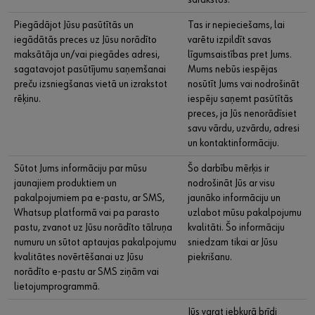
Piegādājot Jūsu pasūtītās un
Tas ir nepieciešams, lai
iegādātās preces uz Jūsu norādīto
varētu izpildīt savas
maksātāja un/vai piegādes adresi,
līgumsaistības pret Jums.
sagatavojot pasūtījumu saņemšanai
Mums nebūs iespējas
preču izsniegšanas vietā un izrakstot
nosūtīt Jums vai nodrošināt
rēķinu.
iespēju saņemt pasūtītās
preces, ja Jūs nenorādīsiet
savu vārdu, uzvārdu, adresi
un kontaktinformāciju.
Sūtot Jums informāciju par mūsu
Šo darbību mērķis ir
jaunajiem produktiem un
nodrošināt Jūs ar visu
pakalpojumiem pa e-pastu, ar SMS,
jaunāko informāciju un
Whatsup platformā vai pa parasto
uzlabot mūsu pakalpojumu
pastu, zvanot uz Jūsu norādīto tālruņa
kvalitāti. Šo informāciju
numuru un sūtot aptaujas pakalpojumu
sniedzam tikai ar Jūsu
kvalitātes novērtēšanai uz Jūsu
piekrišanu.
norādīto e-pastu ar SMS ziņām vai
lietojumprogrammā.
Jūs varat jebkurā brīdi