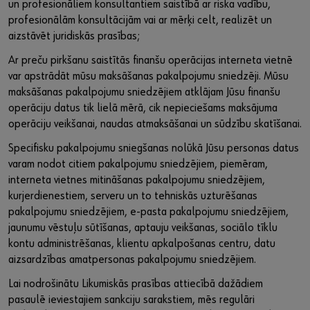
un profesionāliem konsultantiem saistībā ar riska vadību,
profesionālām konsultācijām vai ar mērķi celt, realizēt un
aizstāvēt juridiskās prasības;
Ar preču pirkšanu saistītās finanšu operācijas interneta vietnē
var apstrādāt mūsu maksāšanas pakalpojumu sniedzēji. Mūsu
maksāšanas pakalpojumu sniedzējiem atklājam Jūsu finanšu
operāciju datus tik lielā mērā, cik nepieciešams maksājuma
operāciju veikšanai, naudas atmaksāšanai un sūdzību skatīšanai.
Specifisku pakalpojumu sniegšanas nolūkā Jūsu personas datus
varam nodot citiem pakalpojumu sniedzējiem, piemēram,
interneta vietnes mitināšanas pakalpojumu sniedzējiem,
kurjerdienestiem, serveru un to tehniskās uzturēšanas
pakalpojumu sniedzējiem, e-pasta pakalpojumu sniedzējiem,
jaunumu vēstuļu sūtīšanas, aptauju veikšanas, sociālo tīklu
kontu administrēšanas, klientu apkalpošanas centru, datu
aizsardzības amatpersonas pakalpojumu sniedzējiem.
Lai nodrošinātu Likumiskās prasības attiecībā dažādiem
pasaulē ieviestajiem sankciju sarakstiem, mēs regulāri