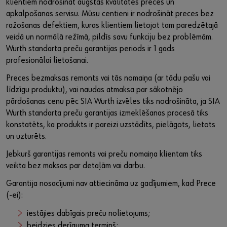
klientiem nodrošināt augstas kvalitātes preces un
apkalpošanas servisu. Mūsu centieni ir nodrošināt preces bez
ražošanas defektiem, kuras klientiem lietojot tam paredzētajā
veidā un normālā režīmā, pildīs savu funkciju bez problēmām.
Wurth standarta preču garantijas periods ir 1 gads
profesionālai lietošanai.
Preces bezmaksas remonts vai tās nomaiņa (ar tādu pašu vai
līdzīgu produktu), vai naudas atmaksa par sākotnējo
pārdošanas cenu pēc SIA Wurth izvēles tiks nodrošināta, ja SIA
Wurth standarta preču garantijas izmeklēšanas procesā tiks
konstatēts, ka produkts ir pareizi uzstādīts, pielāgots, lietots
un uzturēts.
Jebkurš garantijas remonts vai preču nomaiņa klientam tiks
veikta bez maksas par detaļām vai darbu.
Garantija nosacījumi nav attiecināma uz gadījumiem, kad Prece
(-ei):
iestājies dabīgais preču nolietojums;
beidzies derīguma termiņš;