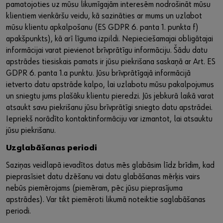
pamatojoties uz mūsu likumīgajām interesēm nodrošināt mūsu
klientiem vienkāršu veidu, kā sazināties ar mums un uzlabot
mūsu klientu apkalpošanu (ES GDPR 6. panta 1. punkta f)
apakšpunkts), kā arī līguma izpildi. Nepieciešamajai obligātajai
informācijai varat pievienot brīvprātīgu informāciju. Šādu datu
apstrādes tiesiskais pamats ir jūsu piekrišana saskaņā ar Art. ES
GDPR 6. panta 1.a punktu. Jūsu brīvprātīgajā informācijā
ietverto datu apstrāde kalpo, lai uzlabotu mūsu pakalpojumus
un sniegtu jums plašāku klientu pieredzi. Jūs jebkurā laikā varat
atsaukt savu piekrišanu jūsu brīvprātīgi sniegto datu apstrādei.
Iepriekš norādīto kontaktinformāciju var izmantot, lai atsauktu
jūsu piekrišanu.
Uzglabāšanas periodi
Saziņas veidlapā ievadītos datus mēs glabāsim līdz brīdim, kad
pieprasīsiet datu dzēšanu vai datu glabāšanas mērķis vairs
nebūs piemērojams (piemēram, pēc jūsu pieprasījuma
apstrādes). Var tikt piemēroti likumā noteiktie saglabāšanas
periodi.