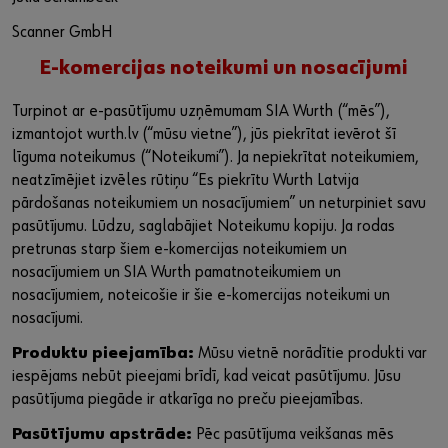
Scanner GmbH
E-komercijas noteikumi un nosacījumi
Turpinot ar e-pasūtījumu uzņēmumam SIA Wurth (“mēs”),
izmantojot wurth.lv (“mūsu vietne”), jūs piekrītat ievērot šī
līguma noteikumus (“Noteikumi”). Ja nepiekrītat noteikumiem,
neatzīmējiet izvēles rūtiņu “Es piekrītu Wurth Latvija
pārdošanas noteikumiem un nosacījumiem” un neturpiniet savu
pasūtījumu. Lūdzu, saglabājiet Noteikumu kopiju. Ja rodas
pretrunas starp šiem e-komercijas noteikumiem un
nosacījumiem un SIA Wurth pamatnoteikumiem un
nosacījumiem, noteicošie ir šie e-komercijas noteikumi un
nosacījumi.
Produktu pieejamība:
Mūsu vietnē norādītie produkti var
iespējams nebūt pieejami brīdī, kad veicat pasūtījumu. Jūsu
pasūtījuma piegāde ir atkarīga no preču pieejamības.
Pasūtījumu apstrāde:
Pēc pasūtījuma veikšanas mēs