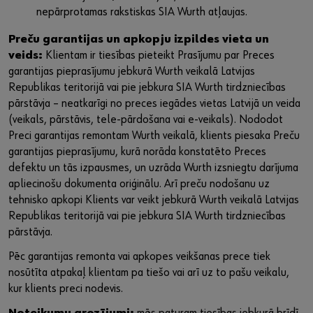
nepārprotamas rakstiskas SIA Wurth atļaujas.
Preču garantijas un apkopju izpildes vieta un
veids:
Klientam ir tiesības pieteikt Prasījumu par Preces
garantijas pieprasījumu jebkurā Wurth veikalā Latvijas
Republikas teritorijā vai pie jebkura SIA Wurth tirdzniecības
pārstāvja – neatkarīgi no preces iegādes vietas Latvijā un veida
(veikals, pārstāvis, tele-pārdošana vai e-veikals). Nododot
Preci garantijas remontam Wurth veikalā, klients piesaka Preču
garantijas pieprasījumu, kurā norāda konstatēto Preces
defektu un tās izpausmes, un uzrāda Wurth izsniegtu darījuma
apliecinošu dokumenta oriģinālu. Arī preču nodošanu uz
tehnisko apkopi Klients var veikt jebkurā Wurth veikalā Latvijas
Republikas teritorijā vai pie jebkura SIA Wurth tirdzniecības
pārstāvja.
Pēc garantijas remonta vai apkopes veikšanas prece tiek
nosūtīta atpakaļ klientam pa tiešo vai arī uz to pašu veikalu,
kur klients preci nodevis.