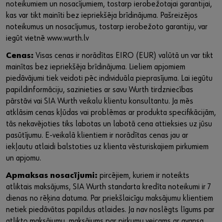
noteikumiem un nosacījumiem, tostarp ierobežotajai garantijai,
kas var tikt mainīti bez iepriekšēja brīdinājuma. Pašreizējos
noteikumus un nosacījumus, tostarp ierobežoto garantiju, var
iegūt vietnē www.wurth.lv
Cenas:
Visas cenas ir norādītas EIRO (EUR) valūtā un var tikt
mainītas bez iepriekšēja brīdinājuma. Lieliem apjomiem
piedāvājumi tiek veidoti pēc individuāla pieprasījuma. Lai iegūtu
papildinformāciju, sazinieties ar savu Wurth tirdzniecības
pārstāvi vai SIA Wurth veikalu klientu konsultantu. Ja mēs
atklāsim cenas kļūdas vai problēmas ar produkta specifikācijām,
tās nekavējoties tiks labotas un labotā cena attieksies uz jūsu
pasūtījumu. E-veikalā klientiem ir norādītas cenas jau ar
iekļautu atlaidi balstoties uz klienta vēsturiskajiem pirkumiem
un apjomu.
Apmaksas nosacījumi:
pircējiem, kuriem ir noteikts
atliktais maksājums, SIA Wurth standarta kredīta noteikumi ir 7
dienas no rēķina datuma. Par priekšlaicīgu maksājumu klientiem
netiek piedāvātas papildus atlaides. Ja nav noslēgts līgums par
atlikto maksājumu, maksājums par pirkumu veicams ar avansa