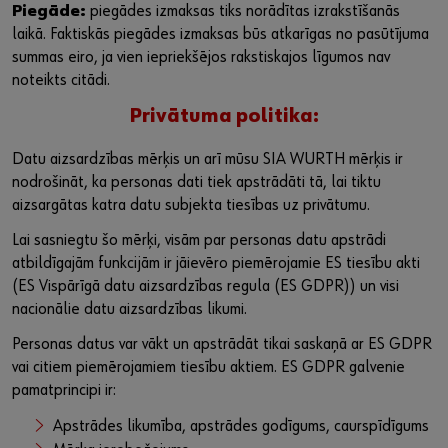
Piegāde:
piegādes izmaksas tiks norādītas izrakstīšanās
laikā. Faktiskās piegādes izmaksas būs atkarīgas no pasūtījuma
summas eiro, ja vien iepriekšējos rakstiskajos līgumos nav
noteikts citādi.
Privātuma politika:
Datu aizsardzības mērķis un arī mūsu SIA WURTH mērķis ir
nodrošināt, ka personas dati tiek apstrādāti tā, lai tiktu
aizsargātas katra datu subjekta tiesības uz privātumu.
Lai sasniegtu šo mērķi, visām par personas datu apstrādi
atbildīgajām funkcijām ir jāievēro piemērojamie ES tiesību akti
(ES Vispārīgā datu aizsardzības regula (ES GDPR)) un visi
nacionālie datu aizsardzības likumi.
Personas datus var vākt un apstrādāt tikai saskaņā ar ES GDPR
vai citiem piemērojamiem tiesību aktiem. ES GDPR galvenie
pamatprincipi ir:
Apstrādes likumība, apstrādes godīgums, caurspīdīgums