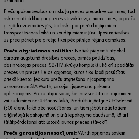
uzmanība.
Preču īpašumtiesības un riski: Ja preces piegādi veicam mēs, tad
risku un atbildību par preces stāvokli uzņemamies mēs, ja preču
piegādi uzņematies jūs, tad risks par preču bojājumiem
transportēšanas laikā un zaudējumiem ir Jūsu. Īpašumtiesības
uz preci pāriet pie pircēja tikai pēc pilnīga rēķina apmaksas.
Preču atgriešanas politika:
Netiek pieņemti atpakaļ
darbam augstumā drošības preces, pirmās palīdzības,
dezinfekcijas preces, SB/HV skrūvju komplekti, kā arī speciālās
preces un preces lielos apjomos, kuras tika īpaši pasūtītas
priekš klienta. Jebkura preču atgriešana ir jāapstiprina
uzņēmumam SIA Wurth, pircējam jāpievieno pirkuma
apliecinājums. Preču atgriešanai, kas nav saistīta ar bojājumiem
vai zudumiem nosūtīšanas laikā, Produkti ir jāatgriež trīsdesmit
(30) dienu laikā pēc nosūtīšanas, un tiem jābūt nelietotiem,
oriģinālajā iepakojumā un pilnā iepakojuma daudzumā, kā arī
tālākpārdošanai atbilstošā jaunas preces stāvoklī.
Preču garantijas nosacījumi:
Wurth apņemas saviem