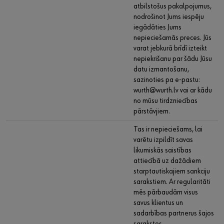
atbilstošus pakalpojumus,
nodrošinot Jums iespēju
iegādāties Jums
nepieciešamās preces. Jūs
varat jebkurā brīdī izteikt
nepiekrišanu par šādu Jūsu
datu izmantošanu,
sazinoties pa e-pastu:
wurth@wurth.lv vai ar kādu
no mūsu tirdzniecības
pārstāvjiem.
Tas ir nepieciešams, lai
varētu izpildīt savas
likumiskās saistības
attiecībā uz dažādiem
starptautiskajiem sankciju
sarakstiem. Ar regularitāti
mēs pārbaudām visus
savus klientus un
sadarbības partnerus šajos
sarakstos.