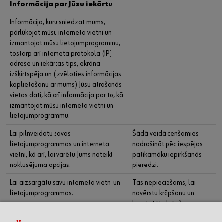
Informācija par Jūsu iekārtu
Informācija, kuru sniedzat mums,
pārlūkojot mūsu interneta vietni un
izmantojot mūsu lietojumprogrammu,
tostarp arī interneta protokola (IP)
adrese un iekārtas tips, ekrāna
izšķirtspēja un (izvēloties informācijas
koplietošanu ar mums) Jūsu atrašanās
vietas dati, kā arī informācija par to, kā
izmantojat mūsu interneta vietni un
lietojumprogrammu.
Lai pilnveidotu savas
Šādā veidā cenšamies
lietojumprogrammas un interneta
nodrošināt pēc iespējas
vietni, kā arī, lai varētu Jums noteikt
patīkamāku iepirkšanās
noklusējuma opcijas.
pieredzi.
Lai aizsargātu savu interneta vietni un
Tas nepieciešams, lai
lietojumprogrammas.
novērstu krāpšanu un
konstatētu krāpšanas
gadījumus, lai aizsargātu