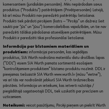
komersantiem (juridiskām personām). Mēs nepārdodam savus
produktus (“Produktu”) patērētājiem (Privātpersonām) Latvijā,
kā arī mūsu Produkti nav paredzēti patērētāju lietošanai.
Produkti tiek pārdoti pircējiem (katrs — “Pircējs” un dažreiz šeit
saukti par “jūs” un “jūsu”) komercdarbības vajadzībām, un tie nav
paredzēti tālākai pārdošanai atsevišķiem patērētājiem. Mūsu
Produkti ir paredzēti tikai profesionālai lietošanai.
Informācija par bīstamiem materiāliem un
produktiem:
informācijai personām, kas iegādājas
produktus, SIA Wurth nodrošina materiālu datu drošības lapas
("DDL") visiem SIA Wurth pamata sortimentā esošajiem
"kontrolējamiem produktiem" bīstamo produktu nozīmē. DDL ir
pieejamas tiešsaistē SIA Wurth www.wurth.lv (mūsu "vietne"),
vai arī tās var nodrošināt jebkurš SIA Wurth tirdzniecības
pārstāvis. Informācija un ieteikumi, kas ietverti ražotāja /
piegādātajā sagatavotajā DDL, tiek uzskatīti par precīziem un
uzticamiem.
Noteikumi:
veicot pasūtījumu, Pircēji pieņem un piekrīt Wurth