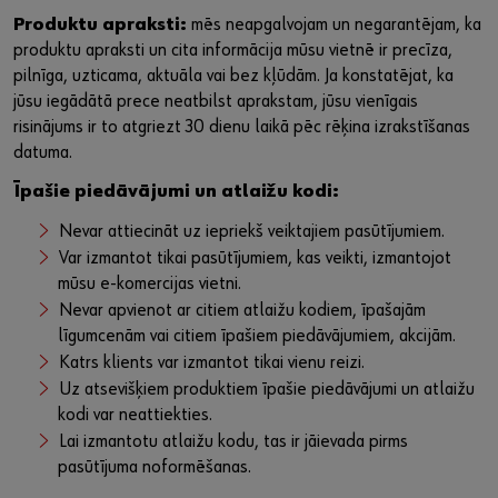
Produktu apraksti:
mēs neapgalvojam un negarantējam, ka
produktu apraksti un cita informācija mūsu vietnē ir precīza,
pilnīga, uzticama, aktuāla vai bez kļūdām. Ja konstatējat, ka
jūsu iegādātā prece neatbilst aprakstam, jūsu vienīgais
risinājums ir to atgriezt 30 dienu laikā pēc rēķina izrakstīšanas
datuma.
Īpašie piedāvājumi un atlaižu kodi:
Nevar attiecināt uz iepriekš veiktajiem pasūtījumiem.
Var izmantot tikai pasūtījumiem, kas veikti, izmantojot
mūsu e-komercijas vietni.
Nevar apvienot ar citiem atlaižu kodiem, īpašajām
līgumcenām vai citiem īpašiem piedāvājumiem, akcijām.
Katrs klients var izmantot tikai vienu reizi.
Uz atsevišķiem produktiem īpašie piedāvājumi un atlaižu
kodi var neattiekties.
Lai izmantotu atlaižu kodu, tas ir jāievada pirms
pasūtījuma noformēšanas.