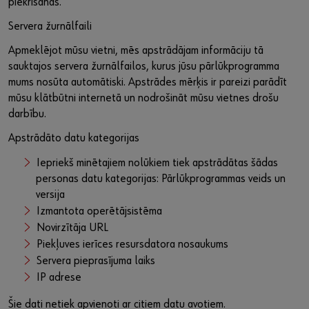
piekrišanas.
Servera žurnālfaili
Apmeklējot mūsu vietni, mēs apstrādājam informāciju tā
sauktajos servera žurnālfailos, kurus jūsu pārlūkprogramma
mums nosūta automātiski. Apstrādes mērķis ir pareizi parādīt
mūsu klātbūtni internetā un nodrošināt mūsu vietnes drošu
darbību.
Apstrādāto datu kategorijas
Iepriekš minētajiem nolūkiem tiek apstrādātas šādas
personas datu kategorijas: Pārlūkprogrammas veids un
versija
Izmantota operētājsistēma
Novirzītāja URL
Piekļuves ierīces resursdatora nosaukums
Servera pieprasījuma laiks
IP adrese
Šie dati netiek apvienoti ar citiem datu avotiem.