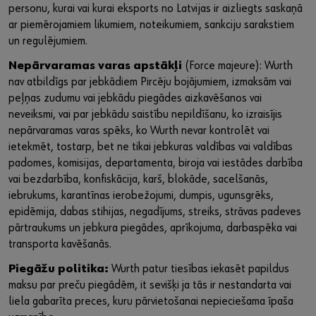
personu, kurai vai kurai eksports no Latvijas ir aizliegts saskaņā
ar piemērojamiem likumiem, noteikumiem, sankciju sarakstiem
un regulējumiem.
Nepārvaramas varas apstākļi
(Force majeure): Wurth
nav atbildīgs par jebkādiem Pircēju bojājumiem, izmaksām vai
peļņas zudumu vai jebkādu piegādes aizkavēšanos vai
neveiksmi, vai par jebkādu saistību nepildīšanu, ko izraisījis
nepārvaramas varas spēks, ko Wurth nevar kontrolēt vai
ietekmēt, tostarp, bet ne tikai jebkuras valdības vai valdības
padomes, komisijas, departamenta, biroja vai iestādes darbība
vai bezdarbība, konfiskācija, karš, blokāde, sacelšanās,
iebrukums, karantīnas ierobežojumi, dumpis, ugunsgrēks,
epidēmija, dabas stihijas, negadījums, streiks, strāvas padeves
pārtraukums un jebkura piegādes, aprīkojuma, darbaspēka vai
transporta kavēšanās.
Piegāžu politika:
Wurth patur tiesības iekasēt papildus
maksu par preču piegādēm, it sevišķi ja tās ir nestandarta vai
liela gabarīta preces, kuru pārvietošanai nepieciešama īpaša