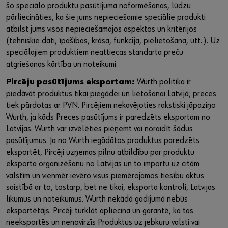
šo speciālo produktu pasūtījuma noformēšanas, lūdzu
pārliecināties, ka šie jums nepieciešamie speciālie produkti
atbilst jums visos nepieciešamajos aspektos un kritērijos
(tehniskie dati, īpašības, krāsa, funkcija, pielietošana, utt..). Uz
speciālajiem produktiem neattiecas standarta preču
atgriešanas kārtība un noteikumi.
Pircēju pasūtījums eksportam:
Wurth politika ir
piedāvāt produktus tikai piegādei un lietošanai Latvijā; preces
tiek pārdotas ar PVN. Pircējiem nekavējoties rakstiski jāpaziņo
Wurth, ja kāds Preces pasūtījums ir paredzēts eksportam no
Latvijas. Wurth var izvēlēties pieņemt vai noraidīt šādus
pasūtījumus. Ja no Wurth iegādātos produktus paredzēts
eksportēt, Pircēji uzņemas pilnu atbildību par produktu
eksporta organizēšanu no Latvijas un to importu uz citām
valstīm un vienmēr ievēro visus piemērojamos tiesību aktus
saistībā ar to, tostarp, bet ne tikai, eksporta kontroli, Latvijas
likumus un noteikumus. Wurth nekādā gadījumā nebūs
eksportētājs. Pircēji turklāt apliecina un garantē, ka tas
neeksportēs un nenovirzīs Produktus uz jebkuru valsti vai