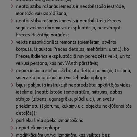
neatbilstību rašanās iemesls ir neatbilstoša iestrāde,
montāža vai uzstādīšana;
neatbilstību rašanās iemesls ir neatbilstoša Preces
sagatavošana darbam vai ekspluatācija, neievērojot
Preces Ražotāja norādes;
veikts nesankcionēts remonts (piemēram, atvērts
korpuss, izjauktas Preces detaļas, mehānismi u.tml.), ko
Preces ikdienas ekspluatācijā nav paredzēts veikt, un to
veikusi persona, kas nav Wurth pārstāvis;
nepieciešama mehāniski bojātu detaļu nomaiņa, tīrīšana,
smērvielu papildināšana vai tehniskā apkope;
bijusi pakļauta instrukcijā neparedzētai apkārtējās vides
ietekmei (neatbilstoša temperatūra, mitrums, dabas
stihijas (zibens, ugunsgrēks, plūdi u.c.), un svešu
priekšmetu (šķidrumu, kukaiņu u.c. objektu nokļūšanai tās
detaļās));
pārlieku liela spēka izmantošana
nepietiekama apkope
modifikācijām un/vai izmaiņām, kas veiktas bez