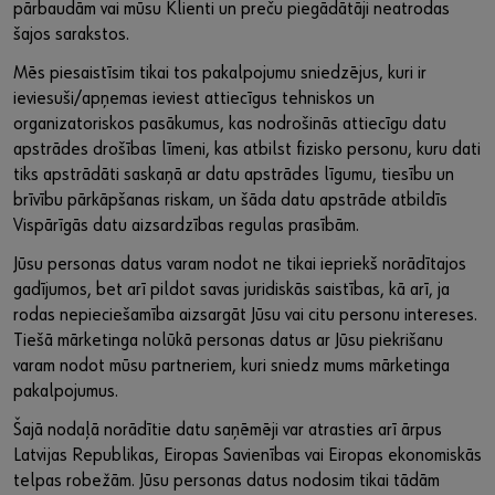
pārbaudām vai mūsu Klienti un preču piegādātāji neatrodas
šajos sarakstos.
Mēs piesaistīsim tikai tos pakalpojumu sniedzējus, kuri ir
ieviesuši/apņemas ieviest attiecīgus tehniskos un
organizatoriskos pasākumus, kas nodrošinās attiecīgu datu
apstrādes drošības līmeni, kas atbilst fizisko personu, kuru dati
tiks apstrādāti saskaņā ar datu apstrādes līgumu, tiesību un
brīvību pārkāpšanas riskam, un šāda datu apstrāde atbildīs
Vispārīgās datu aizsardzības regulas prasībām.
Jūsu personas datus varam nodot ne tikai iepriekš norādītajos
gadījumos, bet arī pildot savas juridiskās saistības, kā arī, ja
rodas nepieciešamība aizsargāt Jūsu vai citu personu intereses.
Tiešā mārketinga nolūkā personas datus ar Jūsu piekrišanu
varam nodot mūsu partneriem, kuri sniedz mums mārketinga
pakalpojumus.
Šajā nodaļā norādītie datu saņēmēji var atrasties arī ārpus
Latvijas Republikas, Eiropas Savienības vai Eiropas ekonomiskās
telpas robežām. Jūsu personas datus nodosim tikai tādām