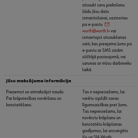
atsaukt savu piekrišanu
šādu Jūsu datu
izmantošanai, sazinoties
pa e-pastu
wurth@wurth.lv
vai
izmantojot atsaukšanas
saiti, kas pieejama Jums pa
e-pastu ar SMS ziņām
sūtītājā paziņojumā, vai
sarunas ar mūsu darbinieku
laikā.
Jūsu maksājuma informācija
Pieņemot un atmaksājot naudu.
Tas ir nepieciešams, lai
Par krāpniecības novēršanu un
varētu izpildīt savas
konstatēšanu.
līgumsaistības pret Jums.
Tas nepieciešams, lai
novērstu krāpšanu un
konstatētu krāpšanas
gadījumus, lai aizsargātu
Jūs un SIA Wurth.